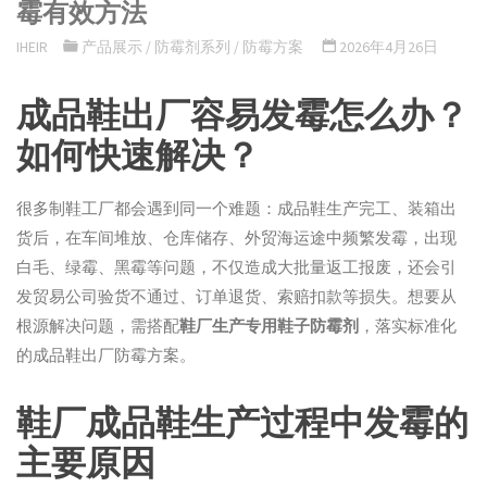
霉有效方法
IHEIR
产品展示
/
防霉剂系列
/
防霉方案
2026年4月26日
成品鞋出厂容易发霉怎么办？
如何快速解决？
很多制鞋工厂都会遇到同一个难题：成品鞋生产完工、装箱出
货后，在车间堆放、仓库储存、外贸海运途中频繁发霉，出现
白毛、绿霉、黑霉等问题，不仅造成大批量返工报废，还会引
发贸易公司验货不通过、订单退货、索赔扣款等损失。想要从
根源解决问题，需搭配
鞋厂生产专用鞋子防霉剂
，落实标准化
的成品鞋出厂防霉方案。
鞋厂成品鞋生产过程中发霉的
主要原因