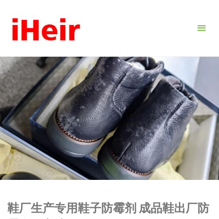
跳
转
到
内
容。
鞋厂生产专用鞋子防霉剂 成品鞋出厂防