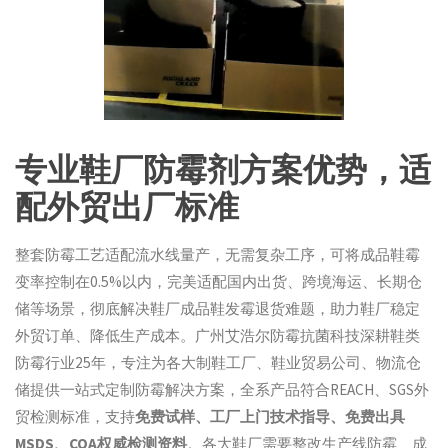
专业鞋厂防霉剂方案优势，适
配外贸出厂标准
整套防霉工艺适配流水线量产，无需复杂工序，可将成品鞋霉
变率控制在0.5%以内，完美适配国内出货、跨境海运、长期仓
储等场景，彻底解决鞋厂成品鞋发霉退货难题，助力鞋厂稳定
外贸订单、降低生产成本。广州艾浩尔防霉抗菌科技深耕鞋类
防霉行业25年，专注为各大制鞋工厂、鞋业贸易公司、物流仓
储提供一站式定制防霉解决方案，全系产品符合REACH、SGS外
贸检测标准，支持
免费试样、工厂上门技术指导、免费出具
MSDS、COA权威检测资料
。各大鞋厂需要整改生产线防霉、成