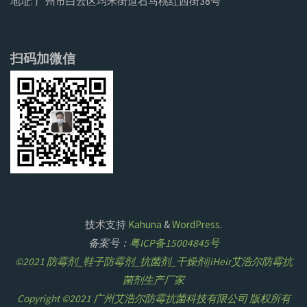
地址: 广州市白云区均禾街道石马桃红西街38号
扫码加微信
技术支持
Kahuna
&
WordPress
.
备案号：
粤ICP备15004845号
©2021 防霉剂_鞋子防霉剂_抗菌剂_干燥剂|iHeir艾浩尔防霉抗
菌剂生产厂家
Copyright ©2021 广州艾浩尔防霉抗菌科技有限公司 版权所有