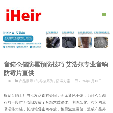
跳
转
到
内
容。
音箱仓储防霉预防技巧 艾浩尔专业音响
防霉片直供
IHEIR
产品展示
/
防霉剂系列
/
防霉方案
2026年6月18日
很多音响工厂与批发商都有疑问：仓库通风干燥，为什么音箱
存放一段时间依旧发霉？音箱木质箱体、喇叭纸盆、布艺网罩
吸湿能力强，长期堆叠密闭存放，极易滋生霉菌，造成产品外