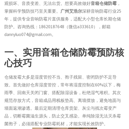
观损坏、音质变差、无法出货。想要高效做好
音箱仓储防霉
，
掌握科学预防技巧至关重要。
广州艾浩尔
深耕音响防霉行业25
年，提供专业音响防霉片直供服务，适配大小型仓库长期仓储
防护。咨询热线：18620187648（微信a333610），邮箱
dannyluo074@gmail.com。
一、实用音箱仓储防霉预防核
心技巧
仓储发霉大多是湿度管控不当、孢子残留、密闭防护不足导
致。首先做好仓库湿度管控，常年将湿度控制在60%以下，梅
雨季、回南天关闭门窗、搭配除湿设备，杜绝湿气堆积。其次
规范存放方式，音箱成品用栈板垫高、离墙摆放，避免地面与
墙面返潮渗透。最后定期清理仓库货架、灰尘与残次霉变产
品，切断霉菌滋生源头，防止交叉感染。单纯除湿无法灭杀霉
菌孢子，必须搭配专业防霉耗材，才能实现长效防护。