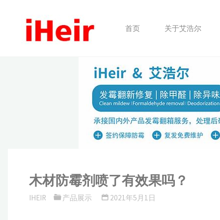
跳
转
首页
关于艾浩尔
到
内
容。
木材防霉剂喷了有效果吗？
IHEIR
产品展示
2021年5月1日