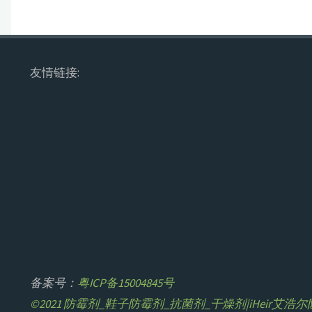
友情链接:
备案号：
粤ICP备15004845号
©2021 防霉剂_鞋子防霉剂_抗菌剂_干燥剂|iHeir艾