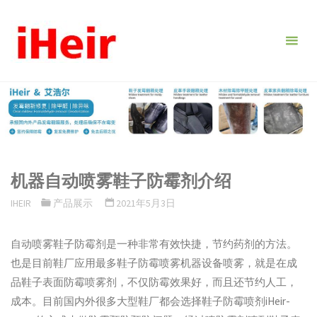
跳
转
到
内
容。
机器自动喷雾鞋子防霉剂介绍
IHEIR
产品展示
2021年5月3日
自动喷雾鞋子防霉剂是一种非常有效快捷，节约药剂的方法。
也是目前鞋厂应用最多鞋子防霉喷雾机器设备喷雾，就是在成
品鞋子表面防霉喷雾剂，不仅防霉效果好，而且还节约人工，
成本。目前国内外很多大型鞋厂都会选择鞋子防霉喷剂iHeir-