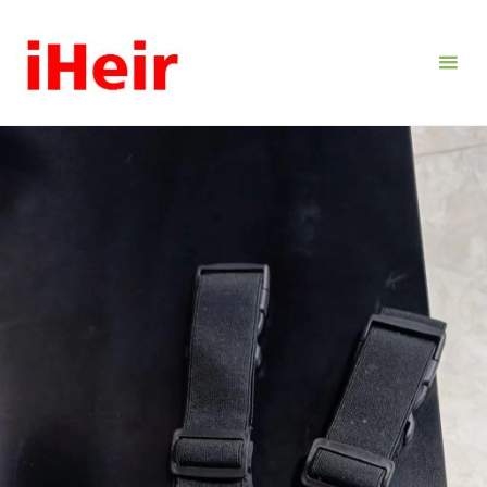
跳
转
到
内
容。