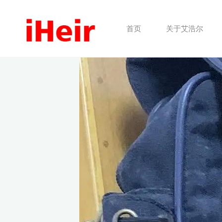
跳
转
首页
关于艾浩尔
到
内
容。